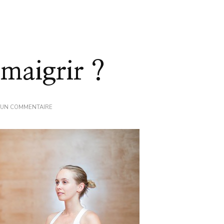
 maigrir ?
SUR
 UN COMMENTAIRE
LE
PILATE
FAIT-
IL
MAIGRIR
?